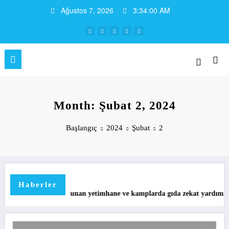
İçeriğe
Ağustos 7, 2026
3:34:00 AM
atla
Month: Şubat 2, 2024
Başlangıç
2024
Şubat
2
Haberler
Suriye idlib’de bulunan yetimhane ve kamplarda gıda zekat yardımı
30